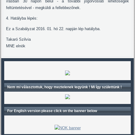
írásban 30 napon belül - a további jogorvoslati lehetőségek
feltüntetésével - megküldi a fellebbezőnek.
4. Hatályba lépés:
Ez a Szabályzat 2016. 01. hó 22. napján lép hatályba.
Takaró Szilvia
MNE elnök
Nem mi választottuk, hogy meztelenek legyünk ! Mi így születtünk !
For English version please click on the banner below