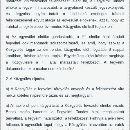
határozat kihirdetésekor fellebbezést jelent be, a Fegyelmi Tanács
elnöke a fegyelmi határozatot, a tárgyalásról készült jegyzőkönyvet,
és tárgyalás egyéb iratait a fellebbező esetleges írásbeli
fellebbezésével együtt átadja az egyesület elnökének, azzal, hogy az
iratokat a legközelebbi évi rendes Közgyűlés elé kell terjeszteni.
b) Az egyesület elnöke gondoskodik, a FT elnöke által átadott
fegyelmi dokumentumok sokszorosításról, és arról, hogy azokat a
Közgyűlés tagjai az évi rendes közgyűlés előtt legalább 8 nappal
korábban, írásban kézhez kapják. Egyidejűleg külön írásban meghívja
a Közgyűlésre a FT által marasztalt fellebbezőt. A fegyelmi
dokumentumok e-mailen nem küldhetők!
2. A Közgyűlés eljárása:
a) A Közgyűlés a fegyelmi tárgyalás anyagát és a fellebbezést vita
nélkül köteles napirendre tűzni, és azt megtárgyalni.
b) A napirendi pont tárgyalását a Közgyűlés levezető elnöke vezeti.
Ennek során ismerteti a Fegyelmi Tanács által megállapított
tényállást, a fegyelmi határozatot, a fellebbezést Felhívja a jelen lévő
fellebbező egyesületi tagot, hogy a Közgyűlés alapvetően az iratok