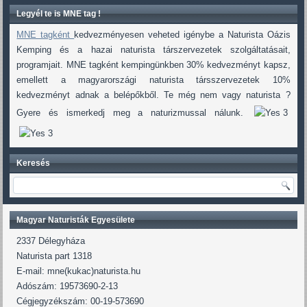
Legyél te is MNE tag !
MNE tagként
kedvezményesen veheted igénybe a Naturista Oázis
Kemping és a hazai naturista társzervezetek szolgáltatásait,
programjait. MNE tagként kempingünkben 30% kedvezményt kapsz,
emellett a magyarországi naturista társszervezetek 10%
kedvezményt adnak a belépőkből. Te még nem vagy naturista ?
Gyere és ismerkedj meg a naturizmussal nálunk.
Keresés
Magyar Naturisták Egyesülete
2337 Délegyháza
Naturista part 1318
E-mail: mne(kukac)naturista.hu
Adószám: 19573690-2-13
Cégjegyzékszám: 00-19-573690