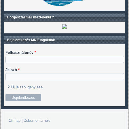
Horgásztál már meztelenül ?
Bejelentkezés MNE tagoknak
Felhasználónév
*
Jelszó
*
Új jelszó igénylése
Címlap
|
Dokumentumok
Jelenlegi hely