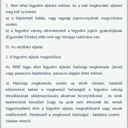
1. Nem lehet fegyelmi eljárást indítani, és a már megkezdett eljárást
meg kell szüntetni:
a) a feljelentett halála, vagy tagsági jogviszonyának megszűnése
esetén.
b) a fegyelmi vétség elkövetéséről a fegyelmi jogkör gyakorlójának
(Egyesület Elnöke) több mint egy hónapja tudomása van.
IV. Az elsőfokú eljárás
1. A fegyelmi eljárás megindítása:
Az MNE tagja ellen fegyelmi eljárást hatósági megkeresés (átirat)
vagy panaszos bejelentése, panasza alapján lehet indítani.
a) Hatósági megkeresés esetén az elnök írásban, határidő
kitűzésével bekéri a megkereső hatóságtól a fegyelmi vétség
tényállásának alátámasztására alkalmas bizonyítékokat , és ezek
beérkezését követően (vagy ha azok nem érkeznek be, ennek
függvényében) dönt a fegyelmi eljárás megindításáról vagy annak
mellőzéséről. Döntéséről a megkereső hatóságot - belátása szerint -
írásban értesíti.