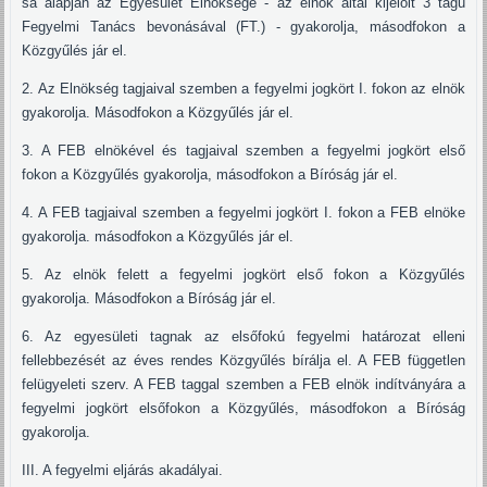
sa alapján az Egyesület Elnöksége - az elnök által kijelölt 3 tagú
Fegyelmi Tanács bevonásával (FT.) - gyakorolja, másodfokon a
Közgyűlés jár el.
2. Az Elnökség tagjaival szemben a fegyelmi jogkört I. fokon az elnök
gyakorolja. Másodfokon a Közgyűlés jár el.
3. A FEB elnökével és tagjaival szemben a fegyelmi jogkört első
fokon a Közgyűlés gyakorolja, másodfokon a Bíróság jár el.
4. A FEB tagjaival szemben a fegyelmi jogkört I. fokon a FEB elnöke
gyakorolja. másodfokon a Közgyűlés jár el.
5. Az elnök felett a fegyelmi jogkört első fokon a Közgyűlés
gyakorolja. Másodfokon a Bíróság jár el.
6. Az egyesületi tagnak az elsőfokú fegyelmi határozat elleni
fellebbezését az éves rendes Közgyűlés bírálja el. A FEB független
felügyeleti szerv. A FEB taggal szemben a FEB elnök indítványára a
fegyelmi jogkört elsőfokon a Közgyűlés, másodfokon a Bíróság
gyakorolja.
III. A fegyelmi eljárás akadályai.