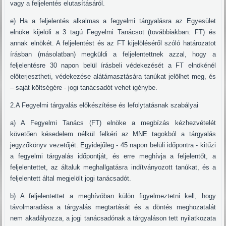
vagy a feljelentés elutasításáról.
e) Ha a feljelentés alkalmas a fegyelmi tárgyalásra az Egyesület
elnöke kijelöli a 3 tagú Fegyelmi Tanácsot (továbbiakban: FT) és
annak elnökét. A feljelentést és az FT kijelöléséről szóló határozatot
írásban (másolatban) megküldi a feljelentettnek azzal, hogy a
feljelentésre 30 napon belül írásbeli védekezését a FT elnökénél
előterjesztheti, védekezése alátámasztására tanúkat jelölhet meg, és
– saját költségére - jogi tanácsadót vehet igénybe.
2.A Fegyelmi tárgyalás előkészítése és lefolytatásnak szabályai
a) A Fegyelmi Tanács (FT) elnöke a megbízás kézhezvételét
követően késedelem nélkül felkéri az MNE tagokból a tárgyalás
jegyzőkönyv vezetőjét. Egyidejűleg - 45 napon belüli időpontra - kitűzi
a fegyelmi tárgyalás időpontját, és erre meghívja a feljelentőt, a
feljelentettet, az általuk meghallgatásra indítványozott tanúkat, és a
feljelentett által megjelölt jogi tanácsadót.
b) A feljelentettet a meghívóban külön figyelmeztetni kell, hogy
távolmaradása a tárgyalás megtartását és a döntés meghozatalát
nem akadályozza, a jogi tanácsadónak a tárgyaláson tett nyilatkozata