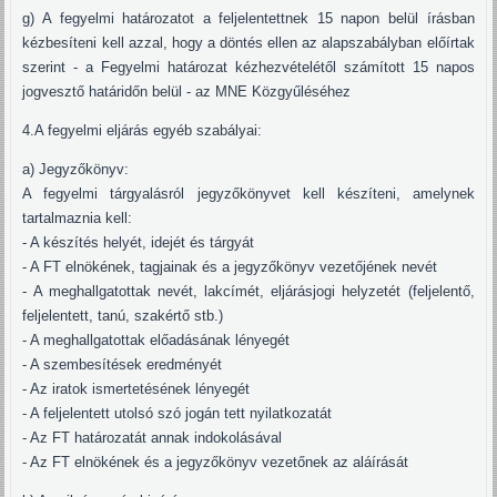
g) A fegyelmi határozatot a feljelentettnek 15 napon belül írásban
kézbesíteni kell azzal, hogy a döntés ellen az alapszabályban előírtak
szerint - a Fegyelmi határozat kézhezvételétől számított 15 napos
jogvesztő határidőn belül - az MNE Közgyűléséhez
4.A fegyelmi eljárás egyéb szabályai:
a) Jegyzőkönyv:
A fegyelmi tárgyalásról jegyzőkönyvet kell készíteni, amelynek
tartalmaznia kell:
- A készítés helyét, idejét és tárgyát
- A FT elnökének, tagjainak és a jegyzőkönyv vezetőjének nevét
- A meghallgatottak nevét, lakcímét, eljárásjogi helyzetét (feljelentő,
feljelentett, tanú, szakértő stb.)
- A meghallgatottak előadásának lényegét
- A szembesítések eredményét
- Az iratok ismertetésének lényegét
- A feljelentett utolsó szó jogán tett nyilatkozatát
- Az FT határozatát annak indokolásával
- Az FT elnökének és a jegyzőkönyv vezetőnek az aláírását