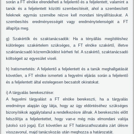
során a FT elnöke elrendelheti a feljelentő és a feljelentett, valamint a
tanúk és a feljelentett közötti szembesítését, ahol a szembesített
feleknek egymás szemébe nézve kell mondani tényállításukat. A
szembesítés eredményességét vagy eredménytelenségét a FT
állapítja meg.
g) Szakértők és szaktanácsadók: Ha a tényállás megítéléshez
különleges szakértelem szükséges, a FT elnöke szakértő, illetve
szaktanácsadó közreműködést kérheti fel. A szakértő, szaktanácsadó
költségeit az egyesület viseli.
h) Iratismertetés: A feljelentő a feljelentett és a tanúk meghallgatását
követően, a FT elnöke ismerteti a fegyelmi eljárás során a feljelentő
és a feljelentett által estelegesen becsatolt okiratokat.
i) A tárgyalás berekesztése:
A fegyelmi tárgyalást a FT elnöke berekeszti, ha a tárgyalás
eredménye alapján úgy látja, hogy az ügy eldöntéséhez szükséges
bizonyítékok aggálytalanul a rendelkezésre állnak. A berekesztés előtt
felszólítja a feljelentettet, hogy van-e még más elmondani valója
(utolsó szó joga). Ezt követően az FT határozathozatalra zárt ülésre
visszavonul, majd tanácskozás után meghozza a határozatát.