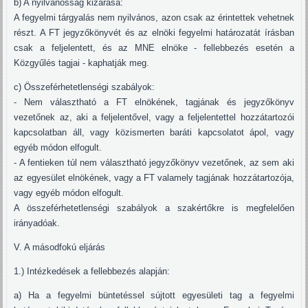
b) A nyilvánosság kizárása:
A fegyelmi tárgyalás nem nyilvános, azon csak az érintettek vehetnek
részt. A FT jegyzőkönyvét és az elnöki fegyelmi határozatát írásban
csak a feljelentett, és az MNE elnöke - fellebbezés esetén a
Közgyűlés tagjai - kaphatják meg.
c) Összeférhetetlenségi szabályok:
- Nem választható a FT elnökének, tagjának és jegyzőkönyv
vezetőnek az, aki a feljelentővel, vagy a feljelentettel hozzátartozói
kapcsolatban áll, vagy közismerten baráti kapcsolatot ápol, vagy
egyéb módon elfogult.
- A fentieken túl nem választható jegyzőkönyv vezetőnek, az sem aki
az egyesület elnökének, vagy a FT valamely tagjának hozzátartozója,
vagy egyéb módon elfogult.
A összeférhetetlenségi szabályok a szakértőkre is megfelelően
irányadóak.
V. A másodfokú eljárás
1.) Intézkedések a fellebbezés alapján:
a) Ha a fegyelmi büntetéssel sújtott egyesületi tag a fegyelmi