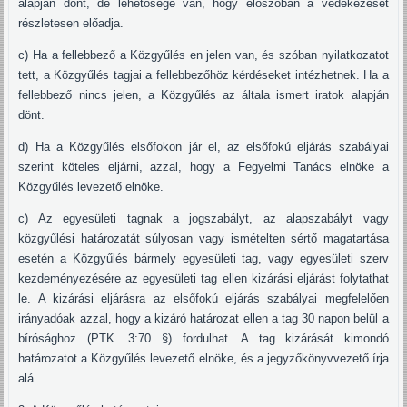
alapján dönt, de lehetősége van, hogy élőszóban a védekezését
részletesen előadja.
c) Ha a fellebbező a Közgyűlés en jelen van, és szóban nyilatkozatot
tett, a Közgyűlés tagjai a fellebbezőhöz kérdéseket intézhetnek. Ha a
fellebbező nincs jelen, a Közgyűlés az általa ismert iratok alapján
dönt.
d) Ha a Közgyűlés elsőfokon jár el, az elsőfokú eljárás szabályai
szerint köteles eljárni, azzal, hogy a Fegyelmi Tanács elnöke a
Közgyűlés levezető elnöke.
c) Az egyesületi tagnak a jogszabályt, az alapszabályt vagy
közgyűlési határozatát súlyosan vagy ismételten sértő magatartása
esetén a Közgyűlés bármely egyesületi tag, vagy egyesületi szerv
kezdeményezésére az egyesületi tag ellen kizárási eljárást folytathat
le. A kizárási eljárásra az elsőfokú eljárás szabályai megfelelően
irányadóak azzal, hogy a kizáró határozat ellen a tag 30 napon belül a
bírósághoz (PTK. 3:70 §) fordulhat. A tag kizárását kimondó
határozatot a Közgyűlés levezető elnöke, és a jegyzőkönyvvezető írja
alá.