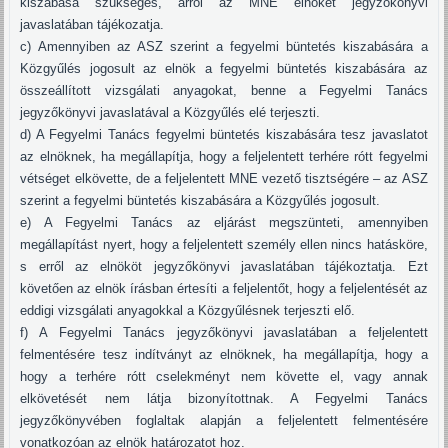
kiszabása szükséges, arról az MNE elnökét jegyzőkönyvi
javaslatában tájékozatja.
c) Amennyiben az ASZ szerint a fegyelmi büntetés kiszabására a
Közgyűlés jogosult az elnök a fegyelmi büntetés kiszabására az
összeállított vizsgálati anyagokat, benne a Fegyelmi Tanács
jegyzőkönyvi javaslatával a Közgyűlés elé terjeszti.
d) A Fegyelmi Tanács fegyelmi büntetés kiszabására tesz javaslatot
az elnöknek, ha megállapítja, hogy a feljelentett terhére rótt fegyelmi
vétséget elkövette, de a feljelentett MNE vezető tisztségére – az ASZ
szerint a fegyelmi büntetés kiszabására a Közgyűlés jogosult.
e) A Fegyelmi Tanács az eljárást megszünteti, amennyiben
megállapítást nyert, hogy a feljelentett személy ellen nincs hatásköre,
s erről az elnököt jegyzőkönyvi javaslatában tájékoztatja. Ezt
követően az elnök írásban értesíti a feljelentőt, hogy a feljelentését az
eddigi vizsgálati anyagokkal a Közgyűlésnek terjeszti elő.
f) A Fegyelmi Tanács jegyzőkönyvi javaslatában a feljelentett
felmentésére tesz indítványt az elnöknek, ha megállapítja, hogy a
hogy a terhére rótt cselekményt nem követte el, vagy annak
elkövetését nem látja bizonyítottnak. A Fegyelmi Tanács
jegyzőkönyvében foglaltak alapján a feljelentett felmentésére
vonatkozóan az elnök határozatot hoz.