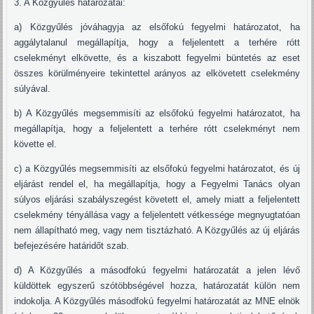
3. A Közgyűlés határozatai:
a) Közgyűlés jóváhagyja az elsőfokú fegyelmi határozatot, ha
aggálytalanul megállapítja, hogy a feljelentett a terhére rótt
cselekményt elkövette, és a kiszabott fegyelmi büntetés az eset
összes körülményeire tekintettel arányos az elkövetett cselekmény
súlyával.
b) A Közgyűlés megsemmisíti az elsőfokú fegyelmi határozatot, ha
megállapítja, hogy a feljelentett a terhére rótt cselekményt nem
követte el.
c) a Közgyűlés megsemmisíti az elsőfokú fegyelmi határozatot, és új
eljárást rendel el, ha megállapítja, hogy a Fegyelmi Tanács olyan
súlyos eljárási szabályszegést követett el, amely miatt a feljelentett
cselekmény tényállása vagy a feljelentett vétkessége megnyugtatóan
nem állapítható meg, vagy nem tisztázható. A Közgyűlés az új eljárás
befejezésére határidőt szab.
d) A Közgyűlés a másodfokú fegyelmi határozatát a jelen lévő
küldöttek egyszerű szótöbbségével hozza, határozatát külön nem
indokolja. A Közgyűlés másodfokú fegyelmi határozatát az MNE elnök