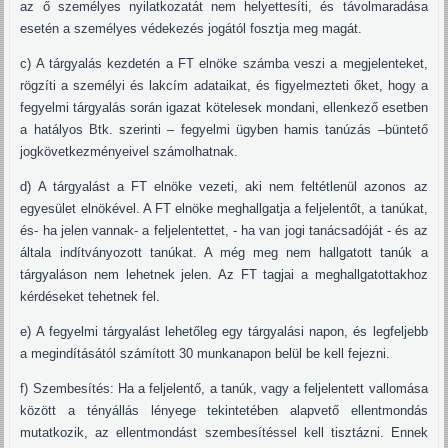
az ő személyes nyilatkozatát nem helyettesíti, és távolmaradása
esetén a személyes védekezés jogától fosztja meg magát.
c) A tárgyalás kezdetén a FT elnöke számba veszi a megjelenteket,
rögzíti a személyi és lakcím adataikat, és figyelmezteti őket, hogy a
fegyelmi tárgyalás során igazat kötelesek mondani, ellenkező esetben
a hatályos Btk. szerinti – fegyelmi ügyben hamis tanúzás –büntető
jogkövetkezményeivel számolhatnak.
d) A tárgyalást a FT elnöke vezeti, aki nem feltétlenül azonos az
egyesület elnökével. A FT elnöke meghallgatja a feljelentőt, a tanúkat,
és- ha jelen vannak- a feljelentettet, - ha van jogi tanácsadóját - és az
általa indítványozott tanúkat. A még meg nem hallgatott tanúk a
tárgyaláson nem lehetnek jelen. Az FT tagjai a meghallgatottakhoz
kérdéseket tehetnek fel.
e) A fegyelmi tárgyalást lehetőleg egy tárgyalási napon, és legfeljebb
a megindításától számított 30 munkanapon belül be kell fejezni.
f) Szembesítés: Ha a feljelentő, a tanúk, vagy a feljelentett vallomása
között a tényállás lényege tekintetében alapvető ellentmondás
mutatkozik, az ellentmondást szembesítéssel kell tisztázni. Ennek