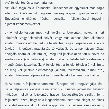
b) A feljelentés és annak tartalma:
Az MNE tagja és a Társadalmi Rendészet az egyesület más tagja
ellen az ASZ-ban írt fegyelmi vétség alapos gyanúja miatt az
Egyesület elnökéhez írásban benyújtott feljelentéssel fegyelmi
eljárást kezdeményezhet.
c) A feljelentésben meg kell jelölni a feljelentett nevét, ismert
lakcímét, vagy települési helyét, vagy más azonosításra alkalmas
adatát, továbbá elő kell adni a feljelentés tárgyát képező - az ASZ-ba
ütköző - kifogásolt magatartás tényállását, és annak bizonyítékául
szolgáló adatokat (okiratokat). Meg kell jelölnie azon tanúk nevét és
elérhetőségi (idézhetőségi) adatait, akik a feljelentett cselekmény
megtörténtét igazolhatják. A feljelentést a feljelentőnek alá kell írnia,
és meg kell jelölnie elérhetőségi (lakcím, telefonszám, e-mail stb.)
adatait. Névtelen feljelentést az Egyesület elnöke nem fogadhat be.
d) Az elnök a feljelentés tartalmát 15 napon belül megvizsgálja, és -
ha a feljelentés kiegészítésre szorul - 8 napos jogvesztő határidő
kitűzése mellett a feljelentés írásbeli kiegészítésére szólítja fel a
feljelentőt, azzal, hogy ha a kiegészítésnek nem tesz eleget, az elnök
a rendelkezésére álló okiratok alapján dönt, az eljárás elrendeléséről,