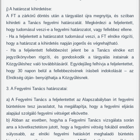
j) A határozat kihirdetése:
A FT a zárkörű döntés után a tárgyalást újra megnyitja, és szóban
kihirdeti a Tanács fegyelmi határozatát. Megkérdezi a feljelentett,
hogy tudomásul veszi-e a fegyelmi határozatot, vagy fellebbez ellene.
- Ha a feljelentett a határozatot tudomásul veszi, a FT elnöke rögzíti,
hogy a határozat a kihirdetés napján jogerős és végrehajtható.
- Ha a feljelentett fellebbezést jelent be a Tanács elnöke ezt
jegyzőkönyvben rögzíti, és gondoskodik a tárgyalás iratainak a
Közgyűléshez való továbbításáról. Egyidejűleg felhívja a feljelentettet,
hogy 30 napon belül a fellebbezésének írásbeli indokolását – az
Elnökség útján- benyújthatja a Közgyűlésnek.
3. A Fegyelmi Tanács határozatai:
a) A Fegyelmi Tanács a feljelentettet az Alapszabályban írt fegyelmi
büntetésre tesz javaslatot, ha megállapítja, hogy a fegyelmi eljárás
alapjául szolgáló fegyelmi vétséget elkövette.
b) Abban az esetben, hogyha a Fegyelmi Tanács vizsgálata során
arra a következtetésre jutott, hogy a fegyelmi vétség fokából eredően
súlyosabb, az elnöki fegyelmi hatáskört meghaladó büntetés