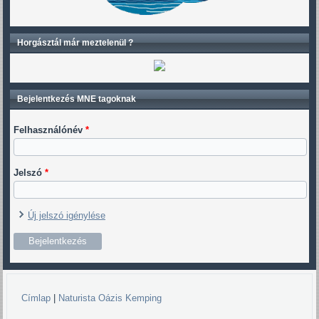
Horgásztál már meztelenül ?
Bejelentkezés MNE tagoknak
Felhasználónév
*
Jelszó
*
Új jelszó igénylése
Címlap
|
Naturista Oázis Kemping
Jelenlegi hely