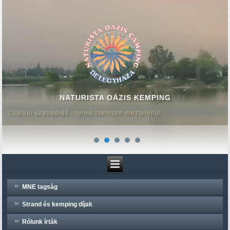
MAGYAR NATURISTÁK EGYESÜLETE
NATURISTA OÁZIS KEMPING
Közép-Európa legnagyobb naturista kempingje
Családi szabadidő - természetesen meztelenül
MNE tagság
Strand és kemping díjak
Rólunk írták